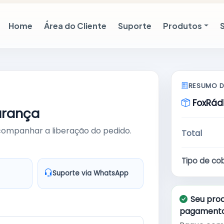
Home
Área do Cliente
Suporte
Produtos
RESUMO D
FoxRádi
urança
companhar a liberação do pedido.
Total
Tipo de co
Suporte via WhatsApp
Seu prod
pagamento