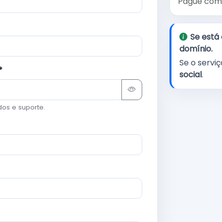
Pague co
Se está 
domínio
.
Se o serviç
*
social
.
dos e suporte.